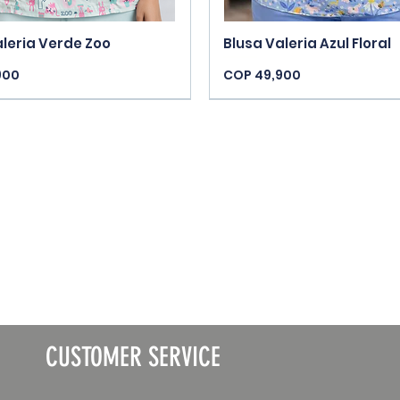
Quick View
Quick View
aleria Verde Zoo
Blusa Valeria Azul Floral
Price
900
COP 49,900
vals
New Arrivals
CUSTOMER SERVICE