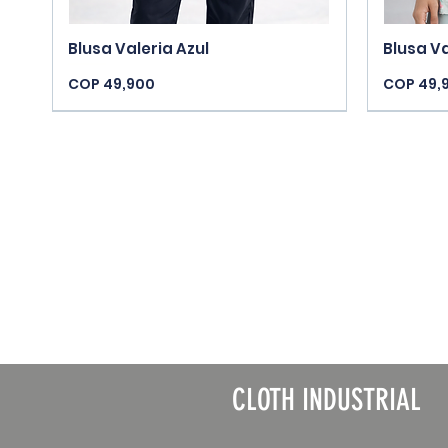
Quick View
Blusa Valeria Azul
Blusa V
Price
Price
COP 49,900
COP 49,
New Arrivals
New Arri
CLOTH INDUSTRIAL