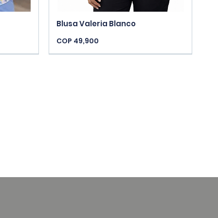
Quick View
Blusa Valeria Blanco
Price
COP 49,900