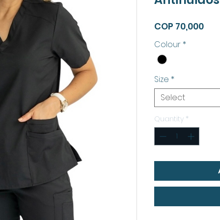
Pri
COP 70,000
Colour
*
Size
*
Select
Quantity
*