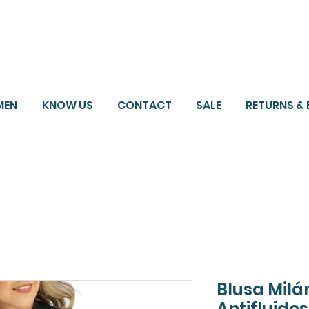
o gratis en compras superiores $150.000
*DESTINOS SELECCI
MEN
KNOW US
CONTACT
SALE
RETURNS &
Blusa Milá
Antifluidos