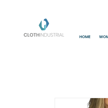
Enví
HOME
WO