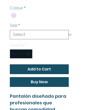
Colour
*
Size
*
Quantity
*
Add to Cart
Buy Now
Pantalón diseñado para
profesionales que
buscan comodidad,