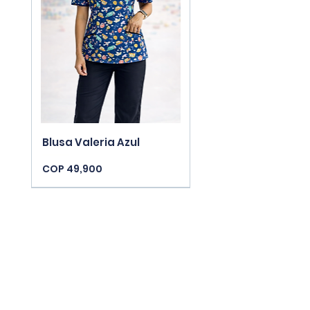
Blusa Valeria Azul
Price
COP 49,900
New Arrivals
New Arrivals
New Arrivals