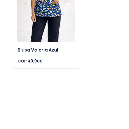
Blusa Valeria Azul
Price
COP 49,900
New Arrivals
New Arrivals
New Arrivals