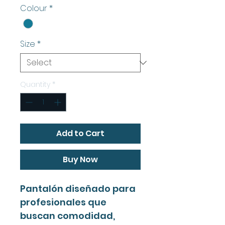
Colour
*
Size
*
Quantity
*
Add to Cart
Buy Now
Pantalón diseñado para
profesionales que
buscan comodidad,