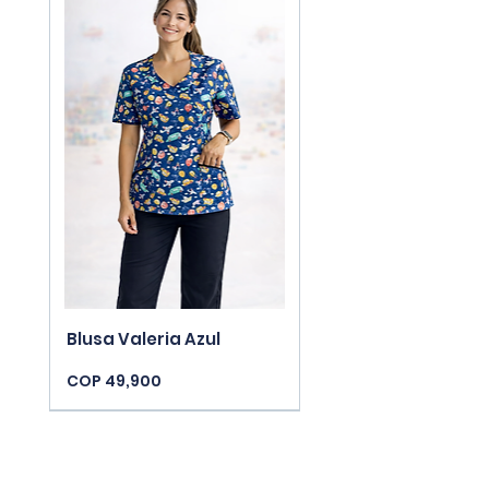
Blusa Valeria Azul
Price
COP 49,900
New Arrivals
New Arrivals
New Arrivals