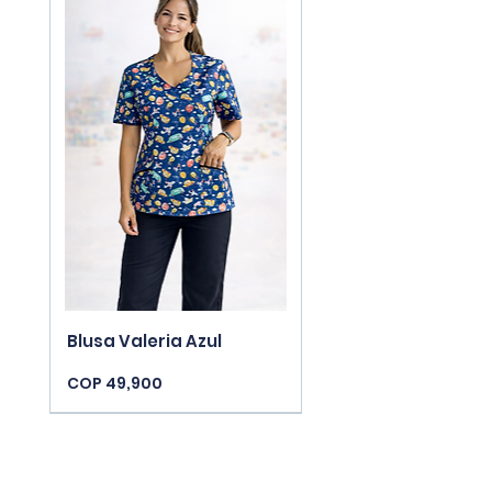
Blusa Valeria Azul
Price
COP 49,900
New Arrivals
New Arrivals
New Arrivals